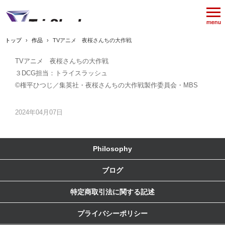
トップ
›
作品
›
TVアニメ 夜桜さんちの大作戦
TVアニメ 夜桜さんちの大作戦
３DCG担当：トライスラッシュ
©権平ひつじ／集英社・夜桜さんちの大作戦製作委員会・MBS
2024年04月07日
Philosophy
ブログ
特定商取引法に関する記述
プライバシーポリシー